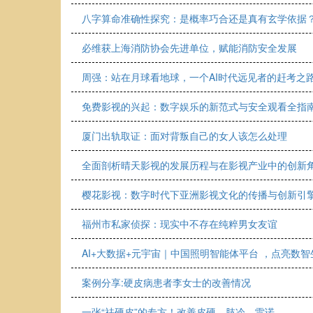
八字算命准确性探究：是概率巧合还是真有玄学依据
必维获上海消防协会先进单位，赋能消防安全发展
周强：站在月球看地球，一个AI时代远见者的赶考之
免费影视的兴起：数字娱乐的新范式与安全观看全指
厦门出轨取证：面对背叛自己的女人该怎么处理
全面剖析晴天影视的发展历程与在影视产业中的创新
樱花影视：数字时代下亚洲影视文化的传播与创新引
福州市私家侦探：现实中不存在纯粹男女友谊
AI+大数据+元宇宙｜中国照明智能体平台 ，点亮数
案例分享:硬皮病患者李女士的改善情况
一张“祛硬皮”的专方！改善皮硬、肢冷、雷诺