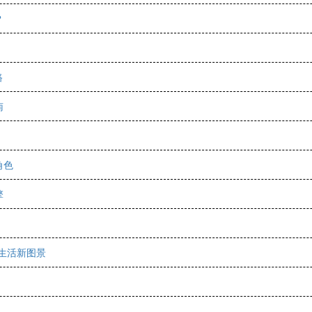
？
路
南
角色
擎
智生活新图景