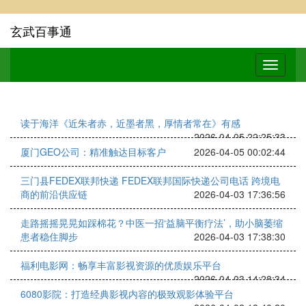
玄武百事通
读于海洋《近朱者赤，近墨者黑，厚情者常在》有感
2026-04-05 22:25:33
厦门GEO公司：精准触达目标客户
2026-04-05 00:02:44
三门县FEDEX联邦快递 FEDEX联邦国际快递公司电话 跨境电
商的前沿供应链
2026-04-03 17:36:56
走路摇摇晃晃如踩棉花？中医一招‘益脑平衡疗法’，助小脑萎缩
患者稳住脚步
2026-04-03 17:38:30
福利电影网：畅享丰富影视资源的优质娱乐平台
2026-04-03 14:28:34
6080影院：打造经典影视内容的极致观影体验平台