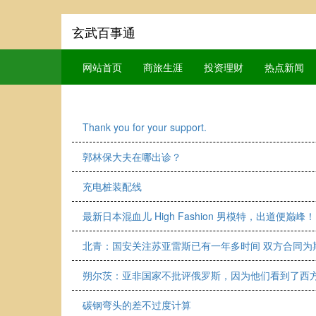
玄武百事通
网站首页
商旅生涯
投资理财
热点新闻
Thank you for your support.
郭林保大夫在哪出诊？
充电桩装配线
最新日本混血儿 High Fashion 男模特，出道便巅峰！
北青：国安关注苏亚雷斯已有一年多时间 双方合同为
朔尔茨：亚非国家不批评俄罗斯，因为他们看到了西
碳钢弯头的差不过度计算