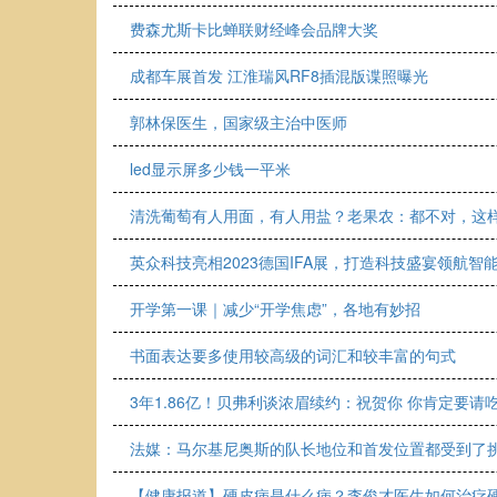
费森尤斯卡比蝉联财经峰会品牌大奖
成都车展首发 江淮瑞风RF8插混版谍照曝光
郭林保医生，国家级主治中医师
led显示屏多少钱一平米
清洗葡萄有人用面，有人用盐？老果农：都不对，这
英众科技亮相2023德国IFA展，打造科技盛宴领航智
开学第一课｜减少“开学焦虑”，各地有妙招
书面表达要多使用较高级的词汇和较丰富的句式
3年1.86亿！贝弗利谈浓眉续约：祝贺你 你肯定要请
法媒：马尔基尼奥斯的队长地位和首发位置都受到了
【健康报道】硬皮病是什么病？李俊才医生如何治疗