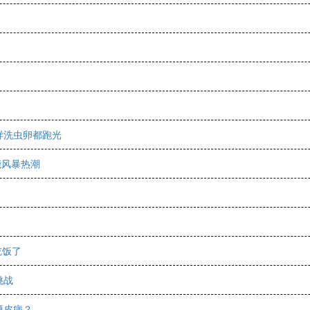
样洗虫卵都跑光
能风暴热潮
吃饭了
挑战
硬皮病？