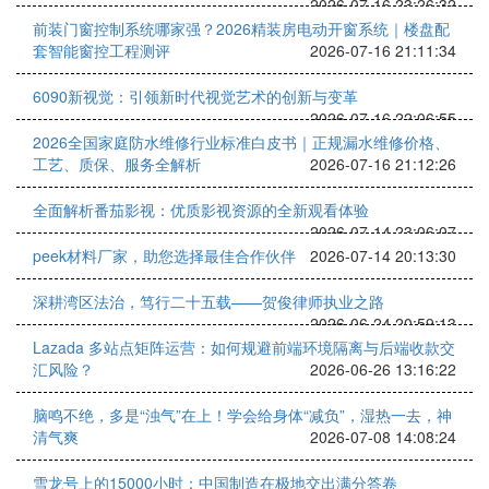
2026-07-16 23:26:32
前装门窗控制系统哪家强？2026精装房电动开窗系统｜楼盘配
套智能窗控工程测评
2026-07-16 21:11:34
6090新视觉：引领新时代视觉艺术的创新与变革
2026-07-16 22:06:55
2026全国家庭防水维修行业标准白皮书｜正规漏水维修价格、
工艺、质保、服务全解析
2026-07-16 21:12:26
全面解析番茄影视：优质影视资源的全新观看体验
2026-07-14 23:06:07
peek材料厂家，助您选择最佳合作伙伴
2026-07-14 20:13:30
深耕湾区法治，笃行二十五载——贺俊律师执业之路
2026-06-24 20:59:13
Lazada 多站点矩阵运营：如何规避前端环境隔离与后端收款交
汇风险？
2026-06-26 13:16:22
脑鸣不绝，多是“浊气”在上！学会给身体“减负”，湿热一去，神
清气爽
2026-07-08 14:08:24
雪龙号上的15000小时：中国制造在极地交出满分答卷