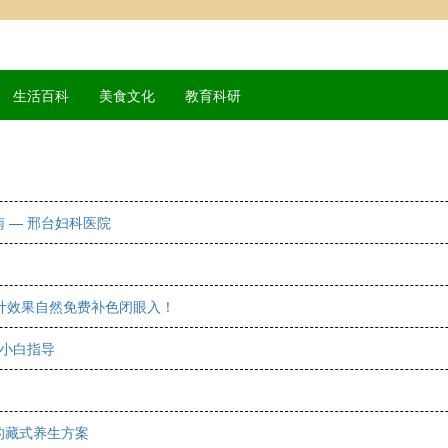
生活百科
美食文化
教育科研
 — 邢台妇科医院
计效果自然免费补色闭眼入！
递小白指导
的藏式养生方案