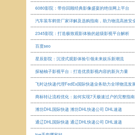
6080影院：带你回顾经典影像盛宴的绝佳网上平台
汽车装车鹤管厂家详解及选购指南，助力物流高效安
2345影院：打造极致观影体验的超级影视平台解析
百度seo
星辰影院：沉浸式观影体验引领未来娱乐新潮流
探秘柚子影视平台：打造优质影视内容的新兴力量
飞时达快递代理FedEx国际快递业务助力全球物流发
商标转让流程优化：如何实现7天极速过户的完整指南
潍坊DHL国际快递 潍坊DHL快递公司 DHL速递
通辽DHL国际快递 通辽DHL快递公司 DHL速递
tpe手套哪家好