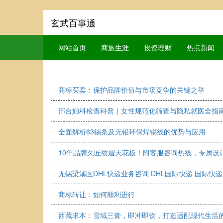
玄武百事通
网站首页
商旅生涯
投资理财
热点新闻
商标买卖：保护品牌价值与市场竞争的关键之举
邢台妇科检查科普｜女性规范化筛查与隐私就医全指南
全面解析63锡条及无铅环保焊锡线的优势与应用
10年品牌久匠纹眉天花板！附客服咨询热线，专属设
无锡梁溪区DHL快递业务咨询 DHL国际快递 国际快
商标转让：如何顺利进行
西藏求本：雪域三膏，即冲即饮，打造适配现代生活