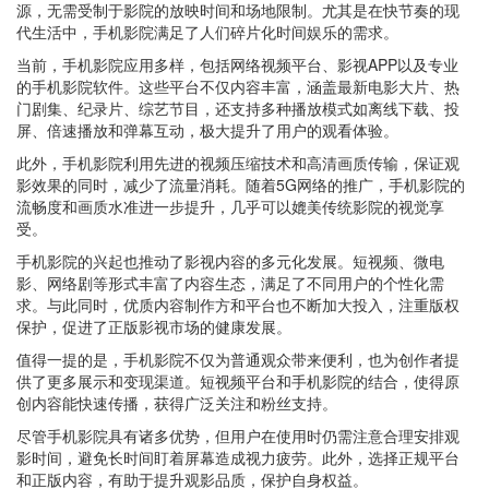
源，无需受制于影院的放映时间和场地限制。尤其是在快节奏的现
代生活中，手机影院满足了人们碎片化时间娱乐的需求。
当前，手机影院应用多样，包括网络视频平台、影视APP以及专业
的手机影院软件。这些平台不仅内容丰富，涵盖最新电影大片、热
门剧集、纪录片、综艺节目，还支持多种播放模式如离线下载、投
屏、倍速播放和弹幕互动，极大提升了用户的观看体验。
此外，手机影院利用先进的视频压缩技术和高清画质传输，保证观
影效果的同时，减少了流量消耗。随着5G网络的推广，手机影院的
流畅度和画质水准进一步提升，几乎可以媲美传统影院的视觉享
受。
手机影院的兴起也推动了影视内容的多元化发展。短视频、微电
影、网络剧等形式丰富了内容生态，满足了不同用户的个性化需
求。与此同时，优质内容制作方和平台也不断加大投入，注重版权
保护，促进了正版影视市场的健康发展。
值得一提的是，手机影院不仅为普通观众带来便利，也为创作者提
供了更多展示和变现渠道。短视频平台和手机影院的结合，使得原
创内容能快速传播，获得广泛关注和粉丝支持。
尽管手机影院具有诸多优势，但用户在使用时仍需注意合理安排观
影时间，避免长时间盯着屏幕造成视力疲劳。此外，选择正规平台
和正版内容，有助于提升观影品质，保护自身权益。