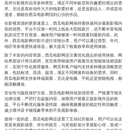
高评分影视作品等多种类型，满足不同年龄层和兴趣爱好观众的需
求。无论是喜欢动作大片的电影爱好者，还是追剧达人，亦或是动
漫迷，都能在西瓜电影网找到心仪的作品。
在影视资源的更新速度上，西瓜电影网保持着快速同步最新影视内
容的优势。平台不仅第一时间上线各大院线新片，还不断丰富电视
剧及综艺节目资源，确保用户能够第一时间观看到最新内容。此
外，西瓜电影网对影片进行详细分类，用户可以通过类型、年代、
地区等多维度快速筛选，极大提高了检索效率和使用体验。
除了丰富的内容资源，西瓜电影网还注重优化观众的使用体验。网
站界面设计简洁易用，首页推荐根据用户观看历史智能推送精选影
片，实现个性化推荐服务。网页和客户端均支持多种播放清晰度切
换，包括标清、高清、超清，满足不同网速和设备的需求。同时，
西瓜电影网支持多终端观看，无论是电脑、手机还是智能电视，都
能流畅播放。
安全性与版权保护方面，西瓜电影网持续加强管理，严格遵守相关
法律法规，严厉打击盗版内容，保障用户观看正版影视作品的权
益。平台不断优化服务器性能，确保视频播放的稳定性和流畅度，
减少缓冲及卡顿现象带来的不良观影体验。
值得一提的是，西瓜电影网还设置了互动社区板块，用户可以在这
里发表观影感受、评分和留言，与其他影迷分享观影心得，形成一