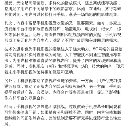
感受。无论是高清画质、多样化的播放模式，还是离线缓存功能，
都满足了用户在不同场景下的观影需求。比如，在通勤、旅行等碎
片化时间，用户可以轻松打开手机，享受一场精彩的电影或剧集。
其次，内容丰富是手机影视受欢迎的又一重要因素。如今，多家主
流视频平台不断扩展影视资源库，涵盖电影、电视剧、纪录片、综
艺等多种类型。此外，随着自制剧和短视频内容的兴起，手机影视
形成了多元化的内容生态，满足了不同年龄层和兴趣圈层的需求。
技术的进步也为手机影视的发展注入了强大动力。5G网络的普及使
得高清视频和实时直播成为可能。人工智能技术则通过智能推荐算
法，为用户精准推送喜爱的影视内容，提升了内容的发现效率和满
足感。同时，虚拟现实（VR）和增强现实（AR）技术的融合，预示
着未来手机影视体验将更加沉浸和互动。
另外，手机影视带动了影视产业链的变革。一方面，用户付费习惯
逐渐形成，推动了正版内容的普及和版权保护。另一方面，手机影
视平台通过广告、会员制、内容合作等多渠道变现，促进了影视制
作方和平台的双赢合作。
然而，手机影视的发展也面临挑战。过度依赖手机屏幕长时间观看
可能带来健康问题，如眼睛疲劳和颈椎不适。同时，内容审核和版
权纠纷的问题依然存在，监管机制需要不断完善以保障行业良性发
展。