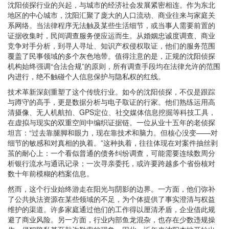
沈阳侦探行业的兴起，与城市的经济社会发展紧密相连。作为东北
地区的中心城市，沈阳汇聚了庞大的人口流动、商业往来与家庭关
系网络。当法律程序无法触及某些生活细节，或当事人需要前置的
证据收集时，民间调查服务便应运而生。从婚姻忠诚度调查、商业
竞争对手分析，到寻人寻址、知识产权侵权取证，他们的服务范围
覆盖了民事领域的多个灰色地带。值得注意的是，正规的沈阳侦探
机构始终强调“合法合规”的原则，所有调查手段均在法律允许的范围
内进行，绝不触碰个人信息保护与隐私权的红线。
技术革新深刻重塑了这个传统行业。如今的沈阳侦探，不仅是跟踪
与蹲守的高手，更是数据分析与电子取证的行家。他们熟练运用高
清摄像、无人机航拍、GPS定位、社交媒体信息挖掘等科技工具，
在虚拟与现实的双重空间中编织证据链。一位从业十五年的老侦探
坦言：“过去靠腿脚和眼力，现在靠技术和脑力。但核心没变——对
细节的敏感和对真相的执着。”这种执着，往往体现在对案件抽丝剥
茧的耐心上：一个看似普通的债务纠纷调查，可能需要连续数周分
析银行流水与通讯记录；一次寻亲委托，或许要跨越多个省份核对
数十年前模糊的档案信息。
然而，这个行业始终游走在阳光与阴影的边界。一方面，他们弥补
了公共执法资源在某些领域的不足，为个体提供了事实澄清与权益
维护的渠道。许多家庭通过他们的工作得以厘清矛盾，企业借此规
避了商业风险。另一方面，行业内部鱼龙混杂，也存在少数违规操