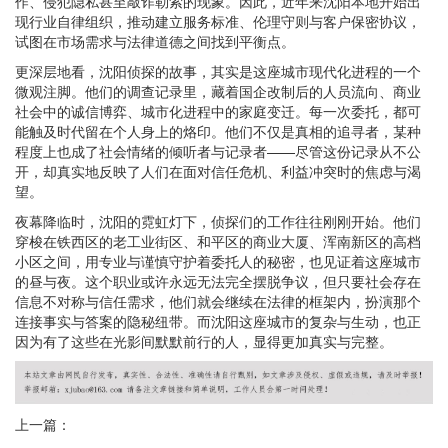
作、侵犯隐私甚至敲诈勒索的现象。因此，近年来沈阳本地开始出
现行业自律组织，推动建立服务标准、伦理守则与客户保密协议，
试图在市场需求与法律道德之间找到平衡点。
更深层地看，沈阳侦探的故事，其实是这座城市现代化进程的一个
微观注脚。他们的调查记录里，藏着国企改制后的人员流向、商业
社会中的诚信博弈、城市化进程中的家庭变迁。每一次委托，都可
能触及时代留在个人身上的烙印。他们不仅是真相的追寻者，某种
程度上也成了社会情绪的倾听者与记录者——尽管这份记录从不公
开，却真实地反映了人们在面对信任危机、利益冲突时的焦虑与渴
望。
夜幕降临时，沈阳的霓虹灯下，侦探们的工作往往刚刚开始。他们
穿梭在铁西区的老工业街区、和平区的商业大厦、浑南新区的高档
小区之间，用专业与谨慎守护着委托人的秘密，也见证着这座城市
的昼与夜。这个职业或许永远无法完全摆脱争议，但只要社会存在
信息不对称与信任需求，他们就会继续在法律的框架内，扮演那个
连接事实与答案的隐秘纽带。而沈阳这座城市的复杂与生动，也正
因为有了这些在光影间默默前行的人，显得更加真实与完整。
上一篇：