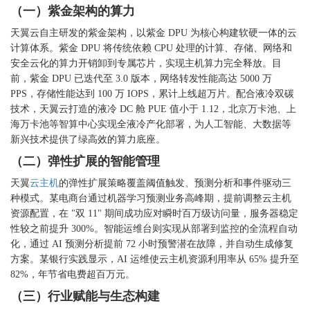
（一）紫金架构的算力
天翼云自主研发的紫金架构，以紫金
DPU 为核心构建软硬一体的云
计算体系。紫金 DPU 将传统依赖 CPU 处理的计算、存储、网络和
安全云化的算力开销卸到专属芯片，实现主机算力完全释放。目
前，紫金 DPU 已迭代至 3.0 版本，网络转发性能高达 5000 万
PPS，存储性能达到 100 万 IOPS，累计上线超万片。配合液冷双碳
技术，天翼云打造的液冷 DC 舱 PUE 值小于 1.12，北京万卡池、上
海万卡池等智算中心实现全液冷产化部署，为人工智能、大数据等
新兴技术提供了绿高效的算力底座。
（二）弹性扩展的智能管理
天翼
云主机
的弹性扩展策略覆盖阈值触发、预测分析和事件驱动三
种模式。某电商台通过机器学习预测业务高峰期，提前调整云主机
资源配置，在
"双 11" 期间成功应对瞬时百万级访问量，服务器稳定
性较之前提升 300%。智能运维台则实现从部署到监控的全流程自动
化，通过 AI 预测分析提前 72 小时预警潜在故障，并自动生成修复
方案。某银行实践显示，AI 运维使云主机资源利用率从 65% 提升至
82%，年节省电费超百万元。
（三）行业赋能与生态构建