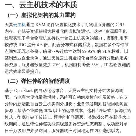
一、云主机技术的本质
（一）虚拟化架构的算力重构
天翼
云主机
通过
KVM 硬件级虚拟化技术，将物理服务器的 CPU、
内存、存储等资源解耦为标准化的虚拟资源池。这种 "资源原子化"
过程实现了单台物理机支持数十台云主机实例的能力，资源利用率
较传统 IDC 提升 4-6 倍。配合分布式存储系统，数据在多个存储节
点间实现冗余备份，确保业务连续性达到 99.95% 的 SLA 标准。以
某制造业企业为例，通过天翼云主机虚拟化台整合原有分散的服务
器资源，服务器数量减少 70%，机房能耗降低 55%，IT 基础设施的
运营效率显著提升。
（二）弹性伸缩的智能调度
基于
OpenStack 的自动化运维台，天翼云主机支持分钟级资源调
配。当电商大促流量激增时，系统可自动触发横向扩展策略，在 5
分钟内新增数百台云主机实例分担负；业务低谷期则智能回收闲置
资源，帮助企业降低 30% 以上的运维成本。这种 "呼吸式" 资源供给
模式，彻底打破了传统 IT 硬件的扩容瓶颈。某游戏公司在新游戏上
线期间，通过弹性伸缩功能实现服务器资源动态调整，成功应对单
日千万级用户并发访问，服务器响应时间稳定在 200 毫秒以内。