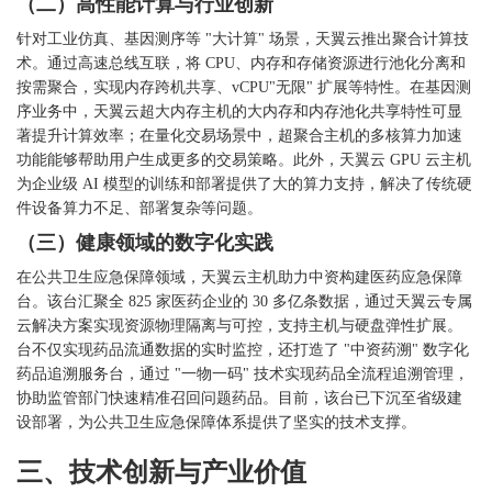
（二）高性能计算与行业创新
针对工业仿真、基因测序等
"大计算" 场景，天翼云推出聚合计算技
术。通过高速总线互联，将 CPU、内存和存储资源进行池化分离和
按需聚合，实现内存跨机共享、vCPU"无限" 扩展等特性。在基因测
序业务中，天翼云超大内存主机的大内存和内存池化共享特性可显
著提升计算效率；在量化交易场景中，超聚合主机的多核算力加速
功能能够帮助用户生成更多的交易策略。此外，天翼云 GPU 云主机
为企业级 AI 模型的训练和部署提供了大的算力支持，解决了传统硬
件设备算力不足、部署复杂等问题。
（三）健康领域的数字化实践
在公共卫生应急保障领域，天翼云主机助力中资构建医药应急保障
台。该台汇聚全
825 家医药企业的 30 多亿条数据，通过天翼云专属
云解决方案实现资源物理隔离与可控，支持主机与硬盘弹性扩展。
台不仅实现药品流通数据的实时监控，还打造了 "中资药溯" 数字化
药品追溯服务台，通过 "一物一码" 技术实现药品全流程追溯管理，
协助监管部门快速精准召回问题药品。目前，该台已下沉至省级建
设部署，为公共卫生应急保障体系提供了坚实的技术支撑。
三、技术创新与产业价值