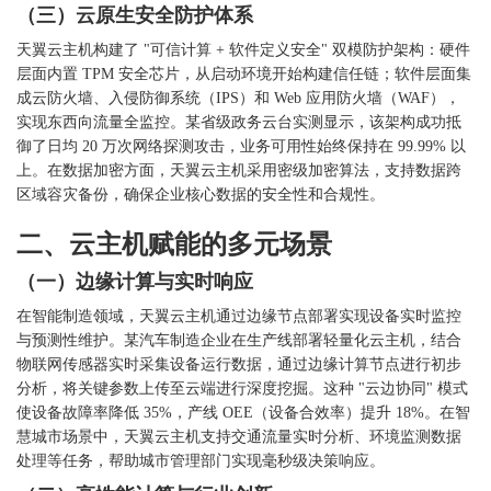
（三）云原生安全防护体系
天翼云主机构建了
"可信计算 + 软件定义安全" 双模防护架构：硬件
层面内置 TPM 安全芯片，从启动环境开始构建信任链；软件层面集
成云防火墙、入侵防御系统（IPS）和 Web 应用防火墙（WAF），
实现东西向流量全监控。某省级政务云台实测显示，该架构成功抵
御了日均 20 万次网络探测攻击，业务可用性始终保持在 99.99% 以
上。在数据加密方面，天翼云主机采用密级加密算法，支持数据跨
区域容灾备份，确保企业核心数据的安全性和合规性。
二、云主机赋能的多元场景
（一）边缘计算与实时响应
在智能制造领域，天翼云主机通过边缘节点部署实现设备实时监控
与预测性维护。某汽车制造企业在生产线部署轻量化云主机，结合
物联网传感器实时采集设备运行数据，通过边缘计算节点进行初步
分析，将关键参数上传至云端进行深度挖掘。这种
"云边协同" 模式
使设备故障率降低 35%，产线 OEE（设备合效率）提升 18%。在智
慧城市场景中，天翼云主机支持交通流量实时分析、环境监测数据
处理等任务，帮助城市管理部门实现毫秒级决策响应。