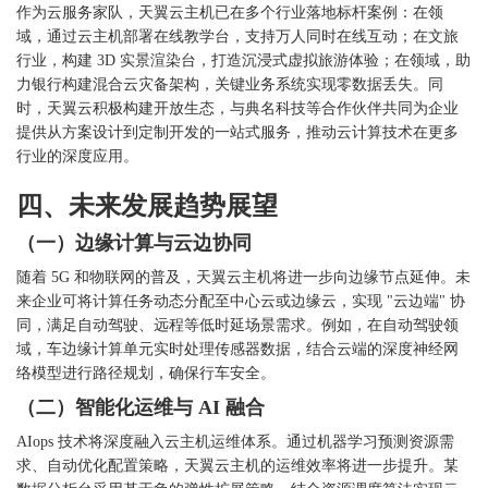
作为云服务家队，天翼云主机已在多个行业落地标杆案例：在领
域，通过云主机部署在线教学台，支持万人同时在线互动；在文旅
行业，构建
3D 实景渲染台，打造沉浸式虚拟旅游体验；在领域，助
力银行构建混合云灾备架构，关键业务系统实现零数据丢失。同
时，天翼云积极构建开放生态，与典名科技等合作伙伴共同为企业
提供从方案设计到定制开发的一站式服务，推动云计算技术在更多
行业的深度应用。
四、未来发展趋势展望
（一）边缘计算与云边协同
随着
5G 和物联网的普及，天翼云主机将进一步向边缘节点延伸。未
来企业可将计算任务动态分配至中心云或边缘云，实现 "云边端" 协
同，满足自动驾驶、远程等低时延场景需求。例如，在自动驾驶领
域，车边缘计算单元实时处理传感器数据，结合云端的深度神经网
络模型进行路径规划，确保行车安全。
（二）智能化运维与
AI 融合
AIops 技术将深度融入云主机运维体系。通过机器学习预测资源需
求、自动优化配置策略，天翼云主机的运维效率将进一步提升。某