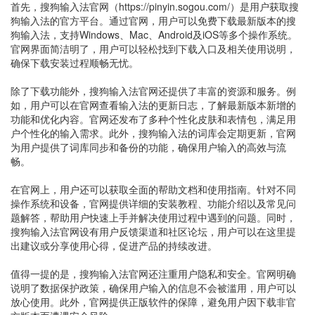
首先，搜狗输入法官网（https://pinyin.sogou.com/）是用户获取搜
狗输入法的官方平台。通过官网，用户可以免费下载最新版本的搜
狗输入法，支持Windows、Mac、Android及iOS等多个操作系统。
官网界面简洁明了，用户可以轻松找到下载入口及相关使用说明，
确保下载安装过程顺畅无忧。
除了下载功能外，搜狗输入法官网还提供了丰富的资源和服务。例
如，用户可以在官网查看输入法的更新日志，了解最新版本新增的
功能和优化内容。官网还发布了多种个性化皮肤和表情包，满足用
户个性化的输入需求。此外，搜狗输入法的词库会定期更新，官网
为用户提供了词库同步和备份的功能，确保用户输入的高效与流
畅。
在官网上，用户还可以获取全面的帮助文档和使用指南。针对不同
操作系统和设备，官网提供详细的安装教程、功能介绍以及常见问
题解答，帮助用户快速上手并解决使用过程中遇到的问题。同时，
搜狗输入法官网设有用户反馈渠道和社区论坛，用户可以在这里提
出建议或分享使用心得，促进产品的持续改进。
值得一提的是，搜狗输入法官网还注重用户隐私和安全。官网明确
说明了数据保护政策，确保用户输入的信息不会被滥用，用户可以
放心使用。此外，官网提供正版软件的保障，避免用户因下载非官