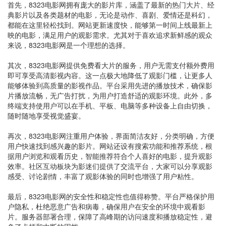
首先，8323电影网拥有庞大的影片库，涵盖了最新的热门大片、经
典影片以及各类题材的电影，无论是动作、喜剧、爱情还是科幻，
都能在这里轻松找到。网站更新速度快，能够第一时间上线最新上
映的电影，满足用户的观影需求。尤其对于喜欢追求新鲜感的观众
来说，8323电影网是一个理想的选择。
其次，8323电影网提供免费看大片的服务，用户无需支付额外费用
即可享受高清影视内容。这一点极大地降低了观影门槛，让更多人
能够体验到高质量的影视作品。平台采用先进的播放技术，确保影
片播放流畅，无广告打扰，为用户打造舒适的观影环境。此外，多
终端支持使用户可以在手机、平板、电脑等多种设备上自由切换，
随时随地享受视觉盛宴。
再次，8323电影网注重用户体验，界面简洁友好，分类明确，方便
用户快速找到感兴趣的影片。网站还设有搜索功能和推荐系统，根
据用户浏览和观看历史，智能推荐符合个人喜好的电影，提升观影
效率。社区互动板块为影迷们提供了交流平台，大家可以分享观影
感受、讨论剧情，丰富了观影体验的同时也增强了用户粘性。
最后，8323电影网的安全性和稳定性也值得称赞。平台严格保护用
户隐私，杜绝恶意广告和病毒，确保用户在安全的环境中观看影
片。服务器部署合理，保障了高峰期的访问速度和播放稳定性，避