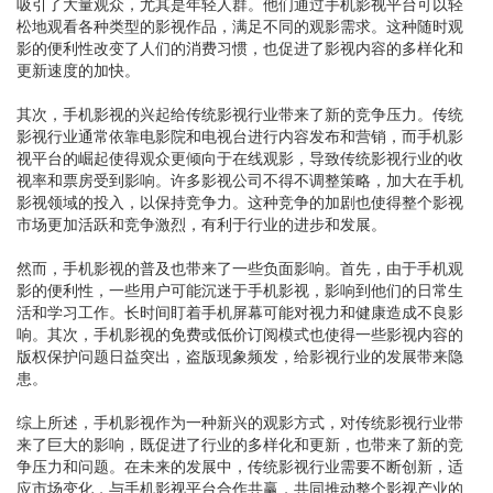
吸引了大量观众，尤其是年轻人群。他们通过手机影视平台可以轻
松地观看各种类型的影视作品，满足不同的观影需求。这种随时观
影的便利性改变了人们的消费习惯，也促进了影视内容的多样化和
更新速度的加快。
其次，手机影视的兴起给传统影视行业带来了新的竞争压力。传统
影视行业通常依靠电影院和电视台进行内容发布和营销，而手机影
视平台的崛起使得观众更倾向于在线观影，导致传统影视行业的收
视率和票房受到影响。许多影视公司不得不调整策略，加大在手机
影视领域的投入，以保持竞争力。这种竞争的加剧也使得整个影视
市场更加活跃和竞争激烈，有利于行业的进步和发展。
然而，手机影视的普及也带来了一些负面影响。首先，由于手机观
影的便利性，一些用户可能沉迷于手机影视，影响到他们的日常生
活和学习工作。长时间盯着手机屏幕可能对视力和健康造成不良影
响。其次，手机影视的免费或低价订阅模式也使得一些影视内容的
版权保护问题日益突出，盗版现象频发，给影视行业的发展带来隐
患。
综上所述，手机影视作为一种新兴的观影方式，对传统影视行业带
来了巨大的影响，既促进了行业的多样化和更新，也带来了新的竞
争压力和问题。在未来的发展中，传统影视行业需要不断创新，适
应市场变化，与手机影视平台合作共赢，共同推动整个影视产业的