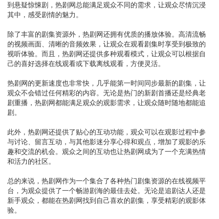
到悬疑惊悚剧，热剧网总能满足观众不同的需求，让观众尽情沉浸
其中，感受剧情的魅力。
除了丰富的剧集资源外，热剧网还拥有优质的播放体验。高清流畅
的视频画面、清晰的音频效果，让观众在观看剧集时享受到极致的
视听体验。而且，热剧网还提供多种观看模式，让观众可以根据自
己的喜好选择在线观看或下载离线观看，方便灵活。
热剧网的更新速度也非常快，几乎能第一时间同步最新的剧集，让
观众不会错过任何精彩的内容。无论是热门的新剧首播还是经典老
剧重播，热剧网都能满足观众的观影需求，让观众随时随地都能追
剧。
此外，热剧网还提供了贴心的互动功能，观众可以在观影过程中参
与讨论、留言互动，与其他影迷分享心得和观点，增加了观影的乐
趣和交流的机会。观众之间的互动也让热剧网成为了一个充满热情
和活力的社区。
总的来说，热剧网作为一个集合了各种热门剧集资源的在线视频平
台，为观众提供了一个畅游剧海的最佳去处。无论是追剧达人还是
新手观众，都能在热剧网找到自己喜欢的剧集，享受精彩的观影体
验。