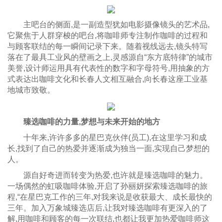
主吧台的侧面,是一副造型犹如电影摄像镜头的艺术品,
它聚焦于人群穿梭的吧台,将咖啡师专注制作咖啡的过程和
与顾客联结的每一瞬间记录下来。随着视线远去,镜头特写
落在了最具工业风的壁画之上,灵感源自“东方底特律”的城市
美誉,设计师运用具有代表性的数字和字母符号,用抽象的方
式表达出咖啡文化和长春人文相互融合,向长春这座工业基
地城市致敬。
臻选咖啡的力量,梦想与未来开始的地方
十年来,许许多多的星巴克伙伴(员工),在这里学习和成
长,找到了自己的热爱并逐渐成为独当一面,实现自己梦想的
人。
源自好奇进而转变为热爱,也许就是臻选咖啡的魅力。
一场偶然的虹吸咖啡体验,开启了孙丽妍探索臻选咖啡的旅
程,“在星巴克工作的三年,对我来说是收获最大、成长最快的
三年。加入万象城臻选店后,让我对臻选咖啡有更深入的了
解,用咖啡和顾客的每一次联结,也都让我更加热爱咖啡师这