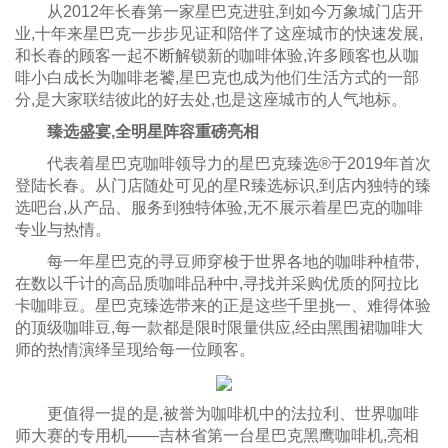
从2012年长春第一家星巴克进驻,到如今万象城门店开
业,十年来星巴克一步步见证和陪伴了这座城市的快速发展,
和长春的顾客一起不断解锁新的咖啡体验,许多顾客也从咖
啡小白成长为咖啡老饕,星巴克也成为他们生活方式的一部
分,是大家联结彼此的好去处,也是这座城市的人气地标。
臻选盛宴,全明星阵容
重磅
亮相
代表着星巴克咖啡领导力的星巴克臻选®于2019年首次
登陆长春。从门店随处可见的星R臻选标识,到店内独特的臻
选吧台,从产品、服务到独特体验,无不展示着星巴克的咖啡
专业与热情。
每一年星巴克的寻豆师穿梭于世界各地的咖啡种植带,
在数以千计的高品质咖啡品种中,寻找并采购优质的阿拉比
卡咖啡豆。星巴克臻选带来的正是这些千里挑一、难得体验
的顶级咖啡豆,每一款都是限时限量供应,经由黑围裙咖啡大
师的热情演绎呈现给每一位顾客。
更值得一提的是,被誉为咖啡机中的法拉利、世界咖啡
师大赛的专用机——吉林省第一台星巴克黑鹰咖啡机,亮相