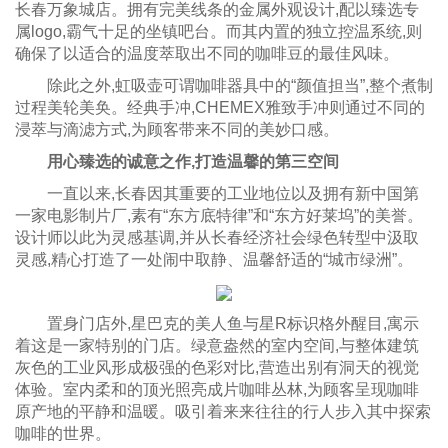
长春万象城店。拥有完美线条的金属外观设计,配以臻选专
属logo,霸气十足的坐镇吧台。而其内置的独立控温系统,则
确保了以适合的温度萃取出不同的咖啡豆的最佳风味。
除此之外,虹吸壶可谓咖啡器具中的“颜值担当”,整个煮制
过程美轮美奂。经典手冲,CHEMEX雅致手冲则通过不同的
浸萃与滴滤方式,为顾客带来不同的美妙口感。
用心臻选的诚意之作,打造温馨的第三空间
一直以来,长春因其重要的工业地位以及拥有新中国第
一家电影制片厂,素有“东方底特律”和“东方好莱坞”的美誉。
设计师以此为灵感基调,并从长春经济社会绿色转型中汲取
灵感,精心打造了一处闹中取静、温馨舒适的“城市绿洲”。
置身门店外,星巴克的美人鱼与星R标识格外醒目,寓示
着这是一家特别的门店。绿意盎然的室内空间,与整体建筑
灰色的工业风形成极强的色彩对比,营造出别有洞天的视觉
体验。室内柔和的顶光照亮成片咖啡丛林,为顾客呈现咖啡
原产地的平静和温暖。吸引着来来往往的行人步入其中探索
咖啡的世界。